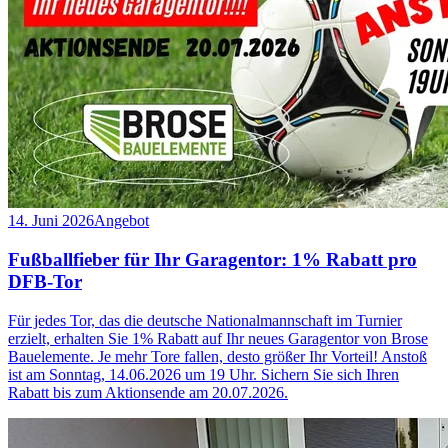
14. Juni 2026
Angebot
Fußballfieber für Ihr Garagentor: 1% Rabatt pro
DFB-Tor
Für jedes Tor, das die deutsche Nationalmannschaft im Turnier
erzielt, erhalten Sie 1% Rabatt auf Ihr neues Garagentor von Brose
Bauelemente. Je mehr Tore fallen, desto größer Ihr Vorteil! Anstoß
ist am Sonntag, 14.06.2026 um 19 Uhr. Sichern Sie sich Ihren
Rabatt bis zum Aktionsende am 20.07.2026.